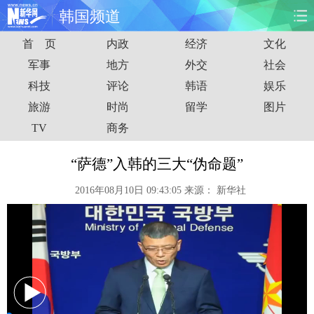
韩国频道
首 页
内政
经济
文化
首页
时政
国际
财经
军事
地方
外交
社会
科技
评论
韩语
娱乐
娱乐
体育
人事
教育
旅游
时尚
留学
图片
时尚
思客
地方
法治
TV
商务
港澳
台湾
华人
汽车
“萨德”入韩的三大“伪命题”
2016年08月10日 09:43:05
来源：
新华社
科技
能源
房产
公司
图片
视频
彩票
食品
旅游
健康
信息化
数据
金融
公益
军事
无人机