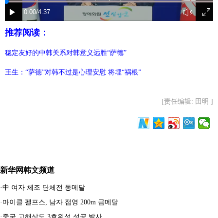
富媒体
摄影
新华广播
推荐阅读：
新华电视中文
新华电视英文
返回PC
稳定友好的中韩关系对韩意义远胜“萨德”
王生：“萨德”对韩不过是心理安慰 将埋“祸根”
[责任编辑: 田明 ]
新华网韩文频道
·
中 여자 체조 단체전 동메달
·
마이클 펠프스, 남자 접영 200m 금메달
·
중국 고해상도 3호위성 성공 발사