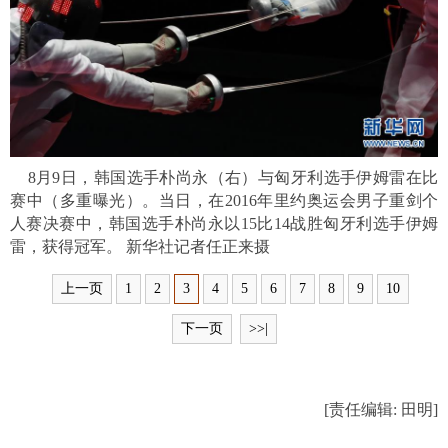
富媒体
摄影
新华广播
新华电视中文
新华电视英文
返回PC
8月9日，韩国选手朴尚永（右）与匈牙利选手伊姆雷在比
赛中（多重曝光）。当日，在2016年里约奥运会男子重剑个
人赛决赛中，韩国选手朴尚永以15比14战胜匈牙利选手伊姆
雷，获得冠军。 新华社记者任正来摄
上一页
1
2
3
4
5
6
7
8
9
10
下一页
>>|
[责任编辑: 田明]