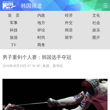
韩国频道
首 页
内政
经济
文化
首页
时政
国际
财经
军事
地方
外交
社会
科技
评论
韩语
娱乐
娱乐
体育
人事
教育
旅游
时尚
留学
图片
时尚
思客
地方
法治
TV
商务
港澳
台湾
华人
汽车
男子重剑个人赛：韩国选手夺冠
2016年08月10日 07:50:38
| 来源：新华社
科技
能源
房产
公司
图片
视频
彩票
食品
旅游
健康
信息化
数据
金融
公益
军事
无人机