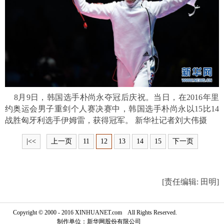
富媒体
摄影
新华广播
新华电视中文
新华电视英文
返回PC
8月9日，韩国选手朴尚永夺冠后庆祝。当日，在2016年里
约奥运会男子重剑个人赛决赛中，韩国选手朴尚永以15比14
战胜匈牙利选手伊姆雷，获得冠军。 新华社记者刘大伟摄
|<<
上一页
11
12
13
14
15
下一页
[责任编辑: 田明]
Copyright © 2000 - 2016 XINHUANET.com All Rights Reserved.
制作单位：新华网股份有限公司