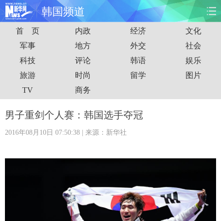
韩国频道
首 页
内政
经济
文化
首页
时政
国际
财经
军事
地方
外交
社会
科技
评论
韩语
娱乐
娱乐
体育
人事
教育
旅游
时尚
留学
图片
时尚
思客
地方
法治
TV
商务
港澳
台湾
华人
汽车
男子重剑个人赛：韩国选手夺冠
2016年08月10日 07:50:38
| 来源：新华社
科技
能源
房产
公司
图片
视频
彩票
食品
旅游
健康
信息化
数据
金融
公益
军事
无人机