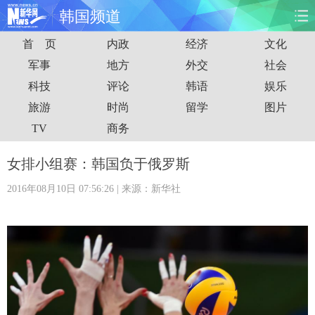
韩国频道
首 页
内政
经济
文化
首页
时政
国际
财经
军事
地方
外交
社会
科技
评论
韩语
娱乐
娱乐
体育
人事
教育
旅游
时尚
留学
图片
时尚
思客
地方
法治
TV
商务
港澳
台湾
华人
汽车
女排小组赛：韩国负于俄罗斯
2016年08月10日 07:56:26
| 来源：新华社
科技
能源
房产
公司
图片
视频
彩票
食品
旅游
健康
信息化
数据
金融
公益
军事
无人机