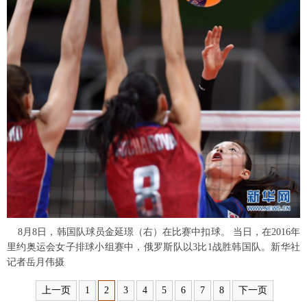
富媒体
摄影
新华广播
新华电视中文
新华电视英文
返回PC
8月8日，韩国队球员金延璟（右）在比赛中扣球。 当日，在2016年
里约奥运会女子排球小组赛中，俄罗斯队以3比1战胜韩国队。新华社
记者岳月伟摄
上一页
1
2
3
4
5
6
7
8
下一页