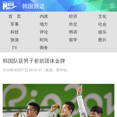
韩国频道
首 页
内政
经济
文化
首页
时政
国际
财经
军事
地方
外交
社会
科技
评论
韩语
娱乐
娱乐
体育
人事
教育
旅游
时尚
留学
图片
时尚
思客
地方
法治
TV
商务
港澳
台湾
华人
汽车
韩国队获男子射箭团体金牌
2016年08月07日 08:02:07
| 来源：新华社
科技
能源
房产
公司
图片
视频
彩票
食品
旅游
健康
信息化
数据
金融
公益
军事
无人机