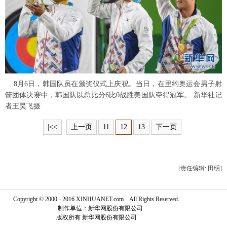
富媒体
摄影
新华广播
新华电视中文
新华电视英文
返回PC
8月6日，韩国队员在颁奖仪式上庆祝。当日，在里约奥运会男子射
箭团体决赛中，韩国队以总比分6比0战胜美国队夺得冠军。 新华社记
者王昊飞摄
|<<
上一页
11
12
13
下一页
[责任编辑: 田明]
Copyright © 2000 - 2016 XINHUANET.com All Rights Reserved.
制作单位：新华网股份有限公司
版权所有 新华网股份有限公司