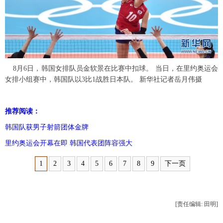
富媒体
摄影
新华广播
新华电视中文
新华电视英文
返回PC
8月6日，韩国女排队员金软景在比赛中扣球。 当日，在里约奥运会
女排小组赛中，韩国队以3比1战胜日本队。 新华社记者岳月伟摄
推荐阅读：
韩国队获男子射箭团体金牌
里约奥运会开幕在即 韩国代表团阵容强大
1
2
3
4
5
6
7
8
9
下一页
[责任编辑: 田明]