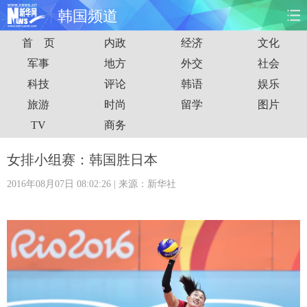
韩国频道
首 页
内政
经济
文化
首页
时政
国际
财经
军事
地方
外交
社会
科技
评论
韩语
娱乐
娱乐
体育
人事
教育
旅游
时尚
留学
图片
时尚
思客
地方
法治
TV
商务
港澳
台湾
华人
汽车
女排小组赛：韩国胜日本
2016年08月07日 08:02:26
| 来源：新华社
科技
能源
房产
公司
图片
视频
彩票
食品
旅游
健康
信息化
数据
金融
公益
军事
无人机