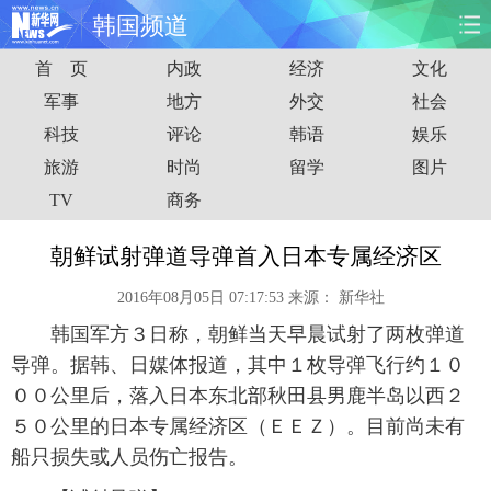
韩国频道
首 页
内政
经济
文化
首页
时政
国际
财经
军事
地方
外交
社会
科技
评论
韩语
娱乐
娱乐
体育
人事
教育
旅游
时尚
留学
图片
时尚
思客
地方
法治
TV
商务
港澳
台湾
华人
汽车
朝鲜试射弹道导弹首入日本专属经济区
2016年08月05日 07:17:53
来源：
新华社
科技
能源
房产
公司
韩国军方３日称，朝鲜当天早晨试射了两枚弹道
图片
视频
彩票
食品
导弹。据韩、日媒体报道，其中１枚导弹飞行约１０
００公里后，落入日本东北部秋田县男鹿半岛以西２
旅游
健康
信息化
数据
５０公里的日本专属经济区（ＥＥＺ）。目前尚未有
船只损失或人员伤亡报告。
金融
公益
军事
无人机