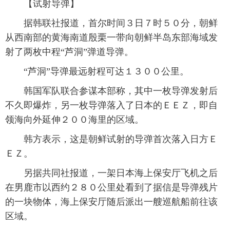
【试射导弹】
富媒体
摄影
新华广播
据韩联社报道，首尔时间３日７时５０分，朝鲜
从西南部的黄海南道殷栗一带向朝鲜半岛东部海域发
新华电视中文
新华电视英文
返回PC
射了两枚中程“芦洞”弹道导弹。
“芦洞”导弹最远射程可达１３００公里。
韩国军队联合参谋本部称，其中一枚导弹发射后
不久即爆炸，另一枚导弹落入了日本的ＥＥＺ，即自
领海向外延伸２００海里的区域。
韩方表示，这是朝鲜试射的导弹首次落入日方Ｅ
ＥＺ。
另据共同社报道，一架日本海上保安厅飞机之后
在男鹿市以西约２８０公里处看到了据信是导弹残片
的一块物体，海上保安厅随后派出一艘巡航船前往该
区域。