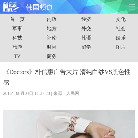
韩国频道
首 页
内政
经济
文化
首页
时政
国际
财经
军事
地方
外交
社会
科技
评论
韩语
娱乐
娱乐
体育
人事
教育
旅游
时尚
留学
图片
时尚
思客
地方
法治
TV
商务
港澳
台湾
华人
汽车
《Doctors》朴信惠广告大片 清纯白纱VS黑色性
感
科技
能源
房产
公司
2016年08月04日 11:37:28
| 来源：人民网
图片
视频
彩票
食品
旅游
健康
信息化
数据
金融
公益
军事
无人机