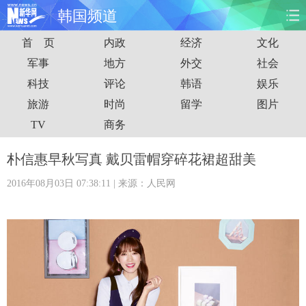
韩国频道
首 页
内政
经济
文化
首页
时政
国际
财经
军事
地方
外交
社会
科技
评论
韩语
娱乐
娱乐
体育
人事
教育
旅游
时尚
留学
图片
时尚
思客
地方
法治
TV
商务
港澳
台湾
华人
汽车
朴信惠早秋写真 戴贝雷帽穿碎花裙超甜美
2016年08月03日 07:38:11
| 来源：人民网
科技
能源
房产
公司
图片
视频
彩票
食品
旅游
健康
信息化
数据
金融
公益
军事
无人机