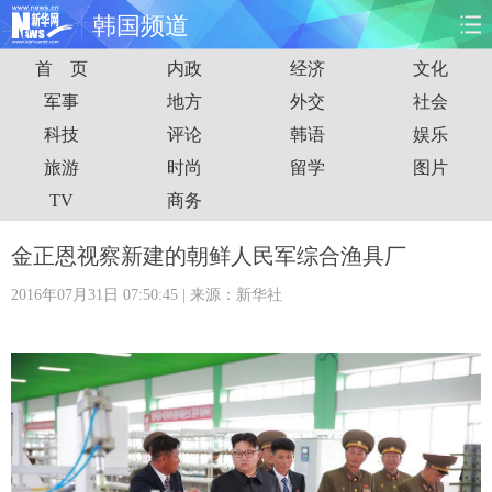
韩国频道
首 页
内政
经济
文化
首页
时政
国际
财经
军事
地方
外交
社会
科技
评论
韩语
娱乐
娱乐
体育
人事
教育
旅游
时尚
留学
图片
时尚
思客
地方
法治
TV
商务
港澳
台湾
华人
汽车
金正恩视察新建的朝鲜人民军综合渔具厂
2016年07月31日 07:50:45
| 来源：新华社
科技
能源
房产
公司
图片
视频
彩票
食品
旅游
健康
信息化
数据
金融
公益
军事
无人机