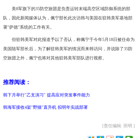
美8军旗下的35防空旅团是负责运转末端高空区域防御系统的部
富媒体
摄影
新华广播
队，因此新闻媒体认为，佩宁部长此次访韩与美国在驻韩美军基地部
新华电视中文
新华电视英文
返回PC
署“萨德”系统的工作有关。
但驻韩美军对此报道予以了否认，称佩宁于今年5月18日被任命为
美国陆军部长后，为了解驻韩美军的情况而来韩访问，并说除了35防
空旅团之外，佩宁也将对其他驻韩美军部队进行视察。
推荐阅读：
韩下月举行"乙支演习" 提高应对突发事件能力
韩海军接收4架"野猫"直升机 拟明年实战部署
[责任编辑: 田明 ]