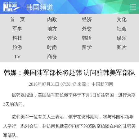
韩国频道
首 页
内政
经济
文化
首页
时政
国际
财经
军事
地方
外交
社会
科技
评论
韩语
娱乐
娱乐
体育
人事
教育
旅游
时尚
留学
图片
时尚
思客
地方
法治
TV
商务
港澳
台湾
华人
汽车
韩媒：美国陆军部长将赴韩 访问驻韩美军部队
2016年07月31日 07:38:47
来源：
中国新闻网
科技
能源
房产
公司
据韩媒报道，美国陆军部长佩宁将于下月1日前往韩国，进行为期
图片
视频
彩票
食品
3天的访问。
驻韩美军一位有关人士表示，佩宁在访韩期间，将与韩国军领导
旅游
健康
信息化
数据
人举行一系列会晤，并访问包括美8军旗下的35防空旅团在内的驻韩美
金融
公益
军事
无人机
军部队。