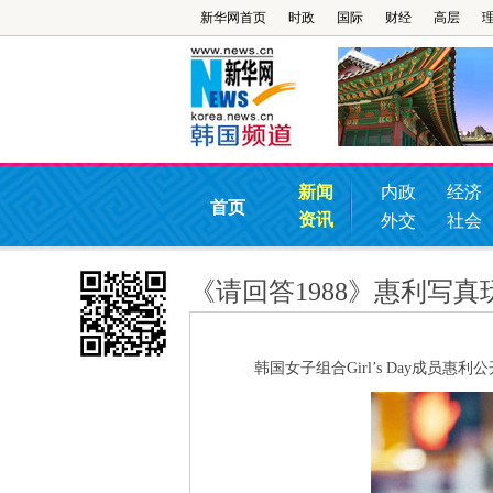
新华网首页
时政
国际
财经
高层
新闻
内政
经济
首页
资讯
外交
社会
《请回答1988》惠利写
韩国女子组合Girl’s Day成员惠