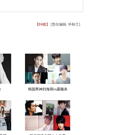
【纠错】
[责任编辑: 毕秋兰]
片
韩国男神刘海萌vs露额杀