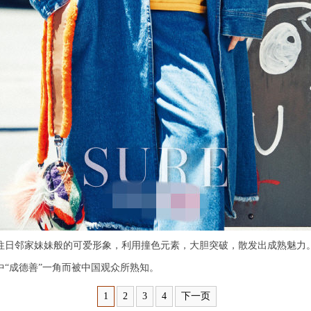
日邻家妹妹般的可爱形象，利用撞色元素，大胆突破，散发出成熟魅力
“成德善”一角而被中国观众所熟知。
1
2
3
4
下一页