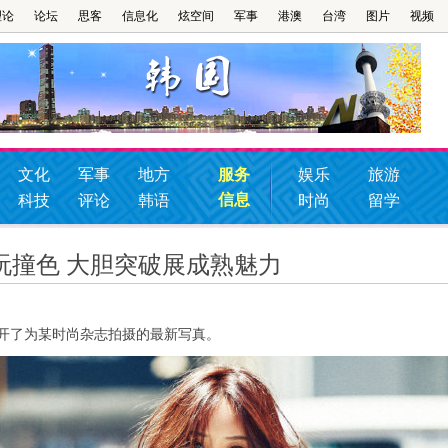
理论
论坛
思客
信息化
炫空间
军事
港澳
台湾
图片
视频
文化
军事
地方
服务
娱乐
旅游
信息
科技
评论
韩语
时尚
留学
真玩撞色 大胆突破展成熟魅力
利公开了为某时尚杂志拍摄的最新写真。