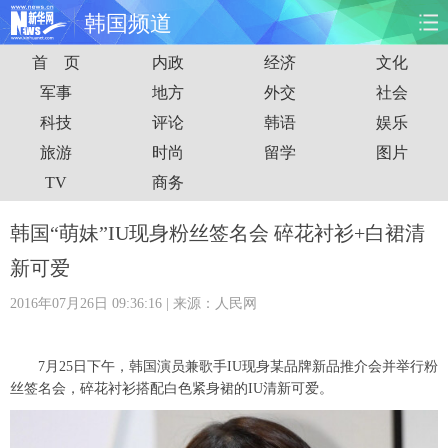
韩国频道
首 页
内政
经济
文化
首页
时政
国际
财经
军事
地方
外交
社会
科技
评论
韩语
娱乐
娱乐
体育
人事
教育
旅游
时尚
留学
图片
时尚
思客
地方
法治
TV
商务
港澳
台湾
华人
汽车
韩国“萌妹”IU现身粉丝签名会 碎花衬衫+白裙清
新可爱
科技
能源
房产
公司
2016年07月26日 09:36:16
| 来源：人民网
图片
视频
彩票
食品
7月25日下午，韩国演员兼歌手IU现身某品牌新品推介会并举行粉
旅游
健康
信息化
数据
丝签名会，碎花衬衫搭配白色紧身裙的IU清新可爱。
金融
公益
军事
无人机