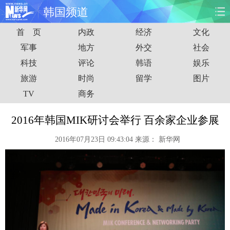
韩国频道
首 页
内政
经济
文化
首页
时政
国际
财经
军事
地方
外交
社会
科技
评论
韩语
娱乐
娱乐
体育
人事
教育
旅游
时尚
留学
图片
时尚
思客
地方
法治
TV
商务
港澳
台湾
华人
汽车
2016年韩国MIK研讨会举行 百余家企业参展
2016年07月23日 09:43:04
来源：
新华网
科技
能源
房产
公司
图片
视频
彩票
食品
旅游
健康
信息化
数据
金融
公益
军事
无人机