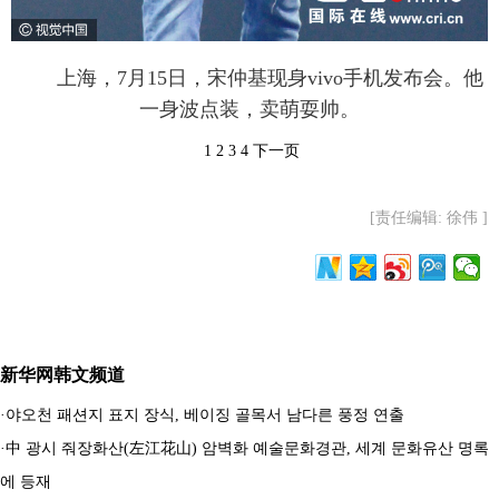
上海，7月15日，宋仲基现身vivo手机发布会。他
一身波点装，卖萌耍帅。
1
2
3
4
下一页
[责任编辑: 徐伟 ]
新华网韩文频道
·
야오천 패션지 표지 장식, 베이징 골목서 남다른 풍정 연출
·
中 광시 줘장화산(左江花山) 암벽화 예술문화경관, 세계 문화유산 명록
에 등재