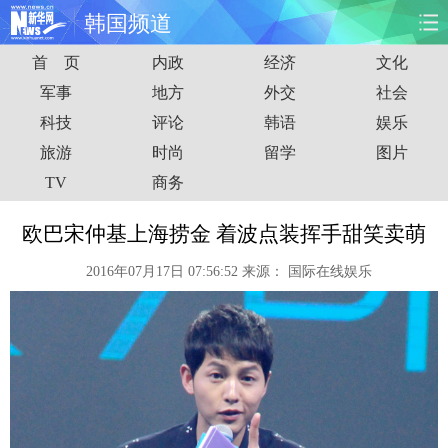
韩国频道
首 页
内政
经济
文化
首页
时政
国际
财经
军事
地方
外交
社会
科技
评论
韩语
娱乐
娱乐
体育
人事
教育
旅游
时尚
留学
图片
时尚
思客
地方
法治
TV
商务
港澳
台湾
华人
汽车
欧巴宋仲基上海捞金 着波点装挥手甜笑卖萌
2016年07月17日 07:56:52
来源：
国际在线娱乐
科技
能源
房产
公司
图片
视频
彩票
食品
旅游
健康
信息化
数据
金融
公益
军事
无人机