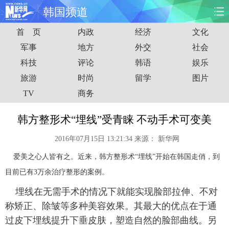
韩国频道
首 页
内政
经济
文化
首页
时政
国际
财经
军事
地方
外交
社会
科技
评论
韩语
娱乐
娱乐
体育
人事
教育
旅游
时尚
留学
图片
时尚
思客
地方
法治
TV
商务
港澳
台湾
华人
汽车
韩方整形术“埋线”受青睐 不动手术可变美
2016年07月15日 13:21:34
来源：
新华网
科技
能源
房产
公司
爱美之心人皆有之。近来，韩方整形术“埋线”开始在韩国走俏，到
图片
视频
彩票
食品
目前已有3万余治疗整形的案例。
埋线在无需手术的情况下就能实现脸部拉伸、不对
旅游
健康
信息化
数据
称矫正、除皱等多种美容效果。其最大的优点在于通
过皮下埋线提升下垂皮肤，塑造自然的脸部曲线。另
金融
公益
军事
无人机