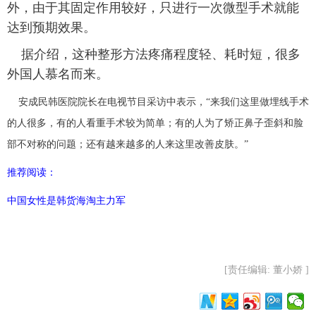
外，由于其固定作用较好，只进行一次微型手术就能
富媒体
摄影
新华广播
达到预期效果。
据介绍，这种整形方法疼痛程度轻、耗时短，很多
新华电视中文
新华电视英文
返回PC
外国人慕名而来。
安成民韩医院院长在电视节目采访中表示，“来我们这里做埋线手术
的人很多，有的人看重手术较为简单；有的人为了矫正鼻子歪斜和脸
部不对称的问题；还有越来越多的人来这里改善皮肤。”
推荐阅读：
中国女性是韩货海淘主力军
[责任编辑: 董小娇 ]