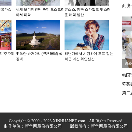
商务
인요가쇼
세계 보디페인팅 축제 오스트리
류스스, 양복 스타일로 멋스러
아서 폐막
운 매력 발산
포 ‘주주제
中쓰촨 바거마니(巴格嘛呢) 석
해변가에서 시원하게 포즈 잡는
경벽
복근 여신 위안산산
新
韩国
蒋英
第二
Copyright © 2000 - 2026 XINHUANET.com All Rights Reserved.
制作单位：新华网股份有限公司 版权所有：新华网股份有限公司