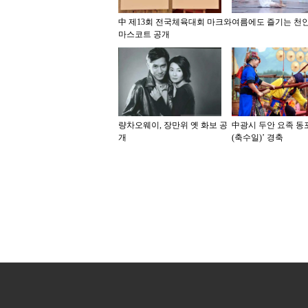
中 제13회 전국체육대회 마크와
여름에도 즐기는 천
마스코트 공개
량차오웨이, 장만위 옛 화보 공
中광시 두안 요족 동
개
(축수일)’ 경축