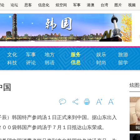
理论
论坛
思客
信息化
炫空间
军事
港澳
台湾
图片
视频
文化
军事
地方
服务
娱乐
旅游
信息
科技
评论
韩语
时尚
留学
炫图
中国
评论
0
打印
字大
字小
辰）韩国特产参鸡汤１日正式来到中国。据山东出入
２００袋韩国产参鸡汤于７月１日抵达山东荣成。
韩