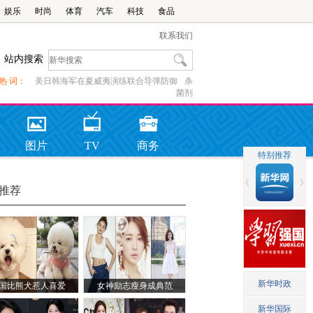
娱乐
时尚
体育
汽车
科技
食品
联系我们
站内搜索
热 词：
美日韩海军在夏威夷演练联合导弹防御
杀
菌剂
图片
TV
商务
推荐
国比熊犬惹人喜爱
女神励志瘦身成典范