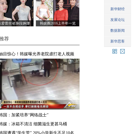
英爱蕾丝裙身段婀娜
韩娱圈2016上半年一览
推荐
触目惊心！韩媒曝光养老院虐打老人视频
韩国：加紧培养“网络战士”
韩媒：冰箱不清洁 细菌滋生更甚马桶
韩国遭遇“学生荒” 20%小学新生不足10名