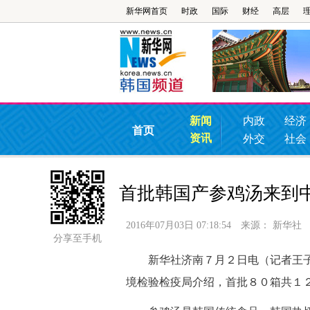
新华网首页
时政
国际
财经
高层
新闻
内政
经济
首页
资讯
外交
社会
首批韩国产参鸡汤来到
2016年07月03日 07:18:54
来源：
新华社
分享至手机
新华社济南７月２日电（记者王子
境检验检疫局介绍，首批８０箱共１