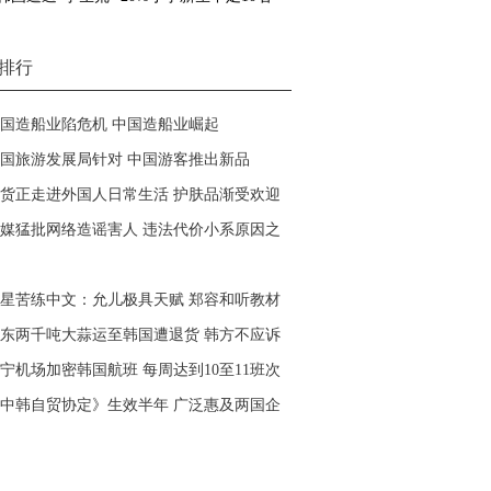
排行
国造船业陷危机 中国造船业崛起
国旅游发展局针对 中国游客推出新品
货正走进外国人日常生活 护肤品渐受欢迎
媒猛批网络造谣害人 违法代价小系原因之
星苦练中文：允儿极具天赋 郑容和听教材
东两千吨大蒜运至韩国遭退货 韩方不应诉
宁机场加密韩国航班 每周达到10至11班次
中韩自贸协定》生效半年 广泛惠及两国企