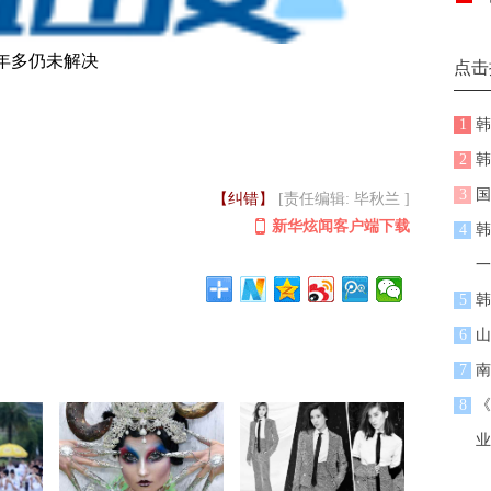
年多仍未解决
点击
1
韩
2
韩
3
国
【纠错】
[责任编辑: 毕秋兰 ]
新华炫闻客户端下载
4
韩
一
5
韩
6
山
7
南
8
《
业