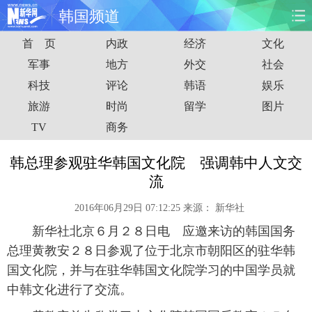
韩国频道
首 页
内政
经济
文化
首页
时政
国际
财经
军事
地方
外交
社会
科技
评论
韩语
娱乐
娱乐
体育
人事
教育
旅游
时尚
留学
图片
时尚
思客
地方
法治
TV
商务
港澳
台湾
华人
汽车
韩总理参观驻华韩国文化院 强调韩中人文交
流
科技
能源
房产
公司
2016年06月29日 07:12:25
来源：
新华社
图片
视频
彩票
食品
新华社北京６月２８日电 应邀来访的韩国国务
总理黄教安２８日参观了位于北京市朝阳区的驻华韩
旅游
健康
信息化
数据
国文化院，并与在驻华韩国文化院学习的中国学员就
中韩文化进行了交流。
金融
公益
军事
无人机