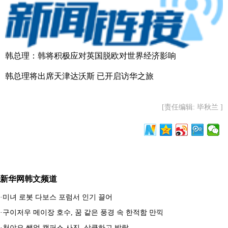
韩总理：韩将积极应对英国脱欧对世界经济影响
韩总理将出席天津达沃斯 已开启访华之旅
[责任编辑: 毕秋兰 ]
新华网韩文频道
·
미녀 로봇 다보스 포럼서 인기 끌어
·
구이저우 메이장 호수, 꿈 같은 풍경 속 한적함 만끽
·
천야오 쌩얼 캠퍼스 사진, 상큼하고 발랄