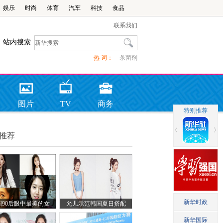
娱乐
时尚
体育
汽车
科技
食品
联系我们
站内搜索
热 词：
杀菌剂
图片
TV
商务
推荐
国90后眼中最美的女
允儿示范韩国夏日搭配
：男生爱秀智女生爱