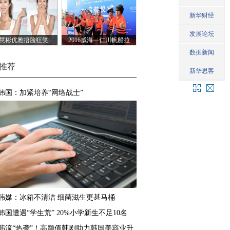
朴信惠
慧彬优雅捂脸狂笑
2016威海—仁川帆船拉
力赛
推荐
韩国：加紧培养“网络战士”
韩媒：冰箱不清洁 细菌滋生更甚马桶
韩国遭遇“学生荒” 20%小学新生不足10名
韩流“热袭”！高颜值韩剧助力韩国美容业升