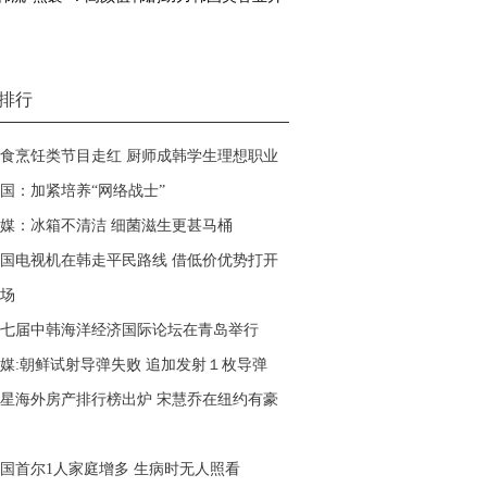
排行
食烹饪类节目走红 厨师成韩学生理想职业
国：加紧培养“网络战士”
媒：冰箱不清洁 细菌滋生更甚马桶
国电视机在韩走平民路线 借低价优势打开
场
七届中韩海洋经济国际论坛在青岛举行
媒:朝鲜试射导弹失败
追加发射１枚导弹
星海外房产排行榜出炉 宋慧乔在纽约有豪
国首尔1人家庭增多 生病时无人照看