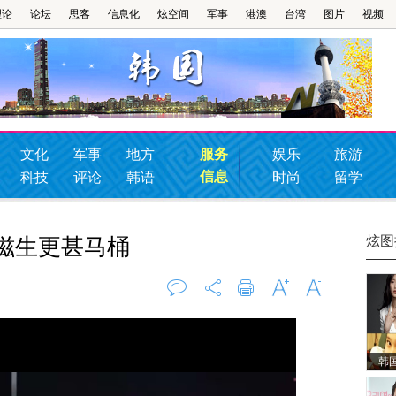
理论
论坛
思客
信息化
炫空间
军事
港澳
台湾
图片
视频
文化
军事
地方
服务
娱乐
旅游
信息
科技
评论
韩语
时尚
留学
炫图
滋生更甚马桶
评论
0
打印
字大
字小
韩
星