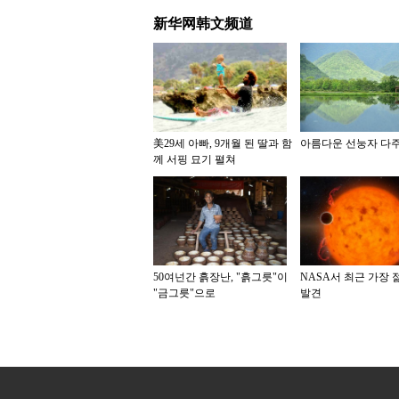
新华网韩文频道
美29세 아빠, 9개월 된 딸과 함
아름다운 선눙자 다
께 서핑 묘기 펼쳐
50여넌간 흙장난, "흙그릇"이
NASA서 최근 가장 
"금그릇"으로
발견