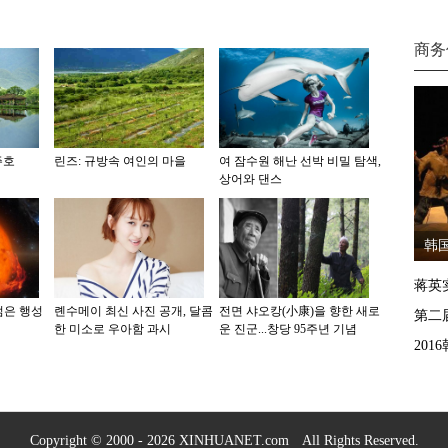
商务
주호
린즈: 규방속 여인의 마을
여 잠수원 해난 선박 비밀 탐색,
상어와 댄스
韩
蒋英
젊은 행성
롄수메이 최신 사진 공개, 달콤
전면 샤오캉(小康)을 향한 새로
第二
한 미소로 우아함 과시
운 진군...창당 95주년 기념
20
Copyright © 2000 - 2026 XINHUANET.com All Rights Reserved.