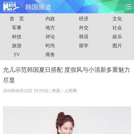
韩国频道
首 页
内政
经济
文化
首页
时政
国际
财经
军事
地方
外交
社会
科技
评论
韩语
娱乐
娱乐
体育
人事
教育
旅游
时尚
留学
图片
时尚
思客
地方
法治
TV
商务
港澳
台湾
华人
汽车
允儿示范韩国夏日搭配 度假风与小清新多重魅力
尽显
科技
能源
房产
公司
2016年06月22日 19:19:02
| 来源：人民网
图片
视频
彩票
食品
旅游
健康
信息化
数据
金融
公益
军事
无人机