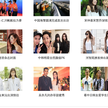
海—仁川帆船拉力赛
中国海警圆满完成首次出访
宋仲基宋慧乔深情
惠登杂志封面
中韩明星合照颜值PK
河智苑撩发帅出
金来沅出演情侣
吴亦凡刘亦菲甜蜜秀
看中日韩女星学生