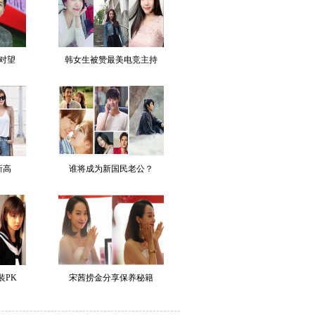
对望
韩女生被赞最美电竞主持
新高
谁将成为新国民老公？
装PK
宋茜捞金分享保养秘籍