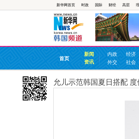
新华网首页
时政
国际
财经
高层
新闻
内政
经济
首页
资讯
外交
社会
允儿示范韩国夏日搭配 