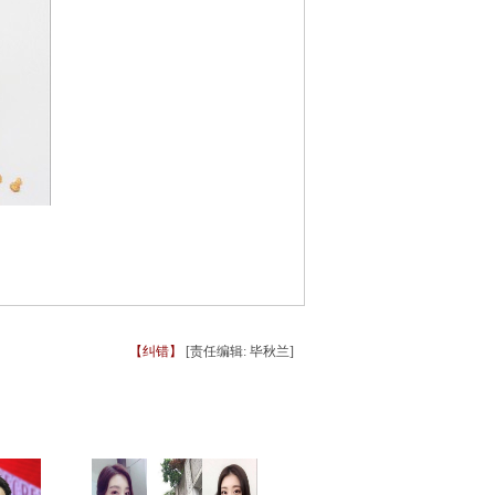
【纠错】
[责任编辑: 毕秋兰]