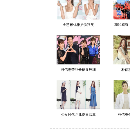
全慧彬优雅捂脸狂笑
2016威
朴信惠蕾丝长裙显纤细
朴信
少女时代允儿夏日写真
朴信惠