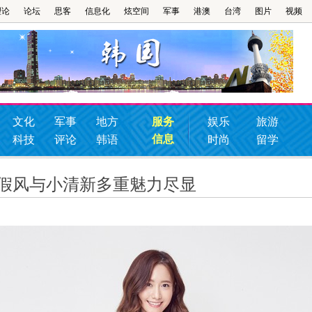
理论
论坛
思客
信息化
炫空间
军事
港澳
台湾
图片
视频
文化
军事
地方
服务
娱乐
旅游
信息
科技
评论
韩语
时尚
留学
度假风与小清新多重魅力尽显