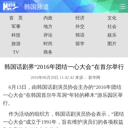
韩国频道
首 页
内政
经济
文化
首页
时政
国际
财经
军事
地方
外交
社会
科技
评论
韩语
娱乐
娱乐
体育
人事
教育
旅游
时尚
留学
图片
时尚
思客
地方
法治
TV
商务
港澳
台湾
华人
汽车
韩国话剧界“2016年团结一心大会”在首尔举行
2016年06月20日 11:42:42
来源：
新华网
科技
能源
房产
公司
6月13日，由韩国话剧演员协会主办的“2016年团结
图片
视频
彩票
食品
一心大会”在韩国首尔牛耳洞“年轻的榉木”游乐园区举
行。
旅游
健康
信息化
数据
作为活动的组织方，韩国话剧演员协会表示，“团结
一心大会”成立于1991年，旨在维护演员们的各项权益
金融
公益
军事
无人机