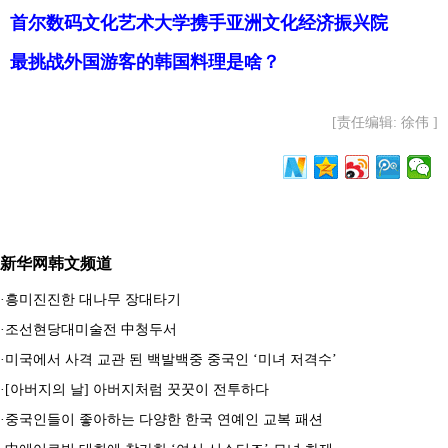
首尔数码文化艺术大学携手亚洲文化经济振兴院
最挑战外国游客的韩国料理是啥？
[责任编辑: 徐伟 ]
新华网韩文频道
·
흥미진진한 대나무 장대타기
·
조선현당대미술전 中청두서
·
미국에서 사격 교관 된 백발백중 중국인 ‘미녀 저격수’
·
[아버지의 날] 아버지처럼 꿋꿋이 전투하다
·
중국인들이 좋아하는 다양한 한국 연예인 교복 패션