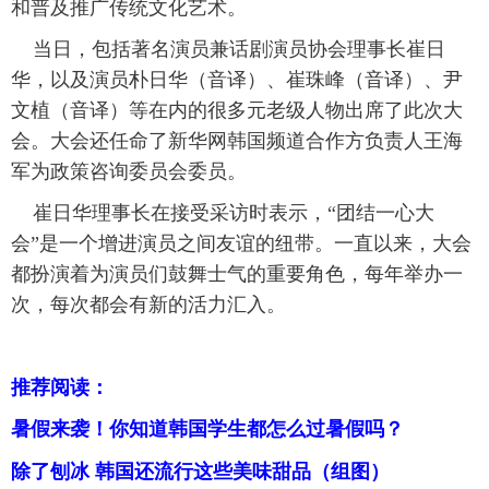
和普及推广传统文化艺术。
富媒体
摄影
新华广播
当日，包括著名演员兼话剧演员协会理事长崔日
华，以及演员朴日华（音译）、崔珠峰（音译）、尹
新华电视中文
新华电视英文
返回PC
文植（音译）等在内的很多元老级人物出席了此次大
会。大会还任命了新华网韩国频道合作方负责人王海
军为政策咨询委员会委员。
崔日华理事长在接受采访时表示，“团结一心大
会”是一个增进演员之间友谊的纽带。一直以来，大会
都扮演着为演员们鼓舞士气的重要角色，每年举办一
次，每次都会有新的活力汇入。
推荐阅读：
暑假来袭！你知道韩国学生都怎么过暑假吗？
除了刨冰 韩国还流行这些美味甜品（组图）