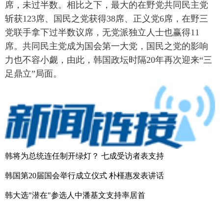
席，未过半数。相比之下，最大的在野党共同民主党
斩获123席、国民之党获得38席、正义党6席，在野三
党联手拿下过半数议席，无党派独立人士也赢得11
席。共同民主党成为国会第一大党，国民之党的影响
力也不容小觑，由此，韩国政坛时隔20年再次迎来“三
足鼎立”局面。
韩将为总统连任制开绿灯？ 七成受访者表支持
韩国第20届国会举行成立仪式 朴槿惠发表讲话
韩大选"潜在"参选人中潘基文支持率居首