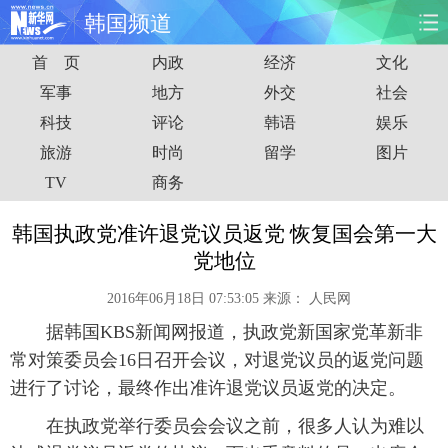
韩国频道
首 页
内政
经济
文化
首页
时政
国际
财经
军事
地方
外交
社会
科技
评论
韩语
娱乐
娱乐
体育
人事
教育
旅游
时尚
留学
图片
时尚
思客
地方
法治
TV
商务
港澳
台湾
华人
汽车
韩国执政党准许退党议员返党 恢复国会第一大
党地位
科技
能源
房产
公司
2016年06月18日 07:53:05
来源：
人民网
图片
视频
彩票
食品
据韩国KBS新闻网报道，执政党新国家党革新非
常对策委员会16日召开会议，对退党议员的返党问题
旅游
健康
信息化
数据
进行了讨论，最终作出准许退党议员返党的决定。
在执政党举行委员会会议之前，很多人认为难以
金融
公益
军事
无人机