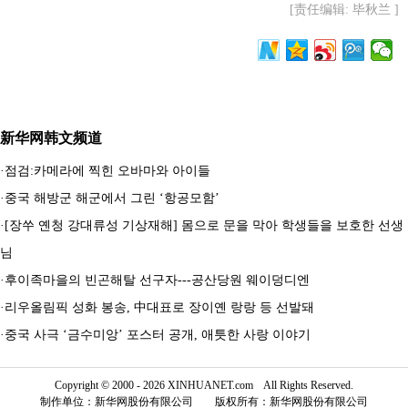
[责任编辑: 毕秋兰 ]
新华网韩文频道
·
점검:카메라에 찍힌 오바마와 아이들
·
중국 해방군 해군에서 그린 ‘항공모함’
·
[장쑤 옌청 강대류성 기상재해] 몸으로 문을 막아 학생들을 보호한 선생
님
·
후이족마을의 빈곤해탈 선구자---공산당원 웨이덩디엔
·
리우올림픽 성화 봉송, 中대표로 장이옌 랑랑 등 선발돼
·
중국 사극 ‘금수미앙’ 포스터 공개, 애틋한 사랑 이야기
Copyright © 2000 - 2026 XINHUANET.com All Rights Reserved.
制作单位：新华网股份有限公司 版权所有：新华网股份有限公司