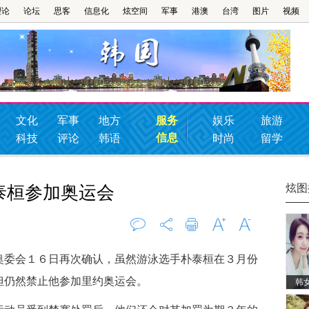
理论
论坛
思客
信息化
炫空间
军事
港澳
台湾
图片
视频
文化
军事
地方
服务
娱乐
旅游
信息
科技
评论
韩语
时尚
留学
炫图
泰桓参加奥运会
评论
0
打印
字大
字小
委会１６日再次确认，虽然游泳选手朴泰桓在３月份
但仍然禁止他参加里约奥运会。
韩