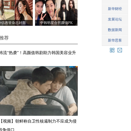
朴信惠登杂志封面
中韩明星合照颜值PK
推荐
韩流“热袭”！高颜值韩剧助力韩国美容业升
【视频】朝鲜称自卫性核遏制力不应成为侵
战争借口