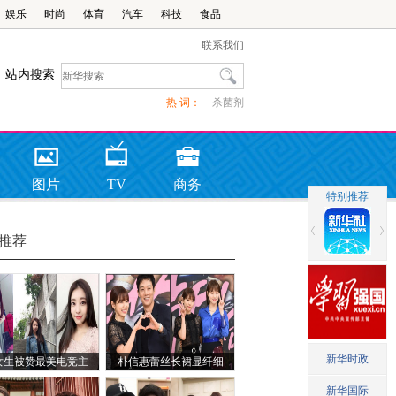
娱乐
时尚
体育
汽车
科技
食品
联系我们
站内搜索
热 词：
杀菌剂
图片
TV
商务
推荐
女生被赞最美电竞主
朴信惠蕾丝长裙显纤细
持