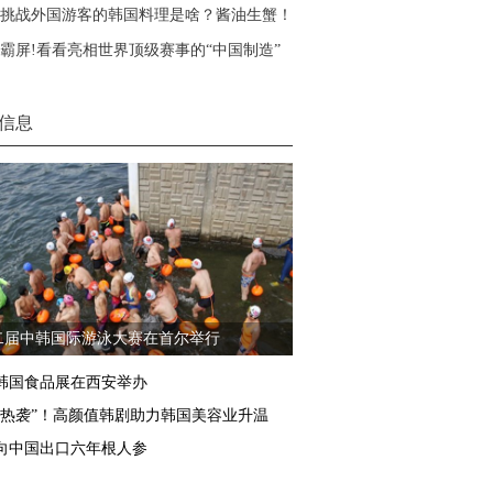
挑战外国游客的韩国料理是啥？酱油生蟹！
霸屏!看看亮相世界顶级赛事的“中国制造”
信息
二届中韩国际游泳大赛在首尔举行
16韩国食品展在西安举办
“热袭”！高颜值韩剧助力韩国美容业升温
向中国出口六年根人参