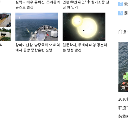
영
실력파 배우 류위신, 초여름의
연봉 60만 위안! 中 헬기조종 전
7
最
뮤즈로 변신
공 핫 인기
8
要
商务
격
창바이산함, 남중국해 모 해역
천문학자, 두개의 태양 공전하
에서 공방 종합훈련 진행
는 행성 발견
第
20
韩流
韩将