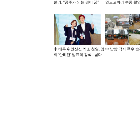
쑨리, “공주가 되는 것이 꿈”
인도코끼리 수중 촬
中 배우 위안산산 엑소 찬열, 영
中 남방 각지 폭우 습
화 '안티팬' 발표회 참석...남다
른 케미