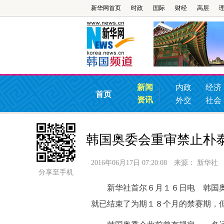
新华网首页
时政
国际
财经
高层
新闻
内政
经济
首页
资讯
外交
社会
韩国奥委会重审禁止朴
2016年06月17日 07:20:08
来源：
新华社
分享至手机
新华社首尔６月１６日电 韩国奥
就已结束了为期１８个月的禁赛期，