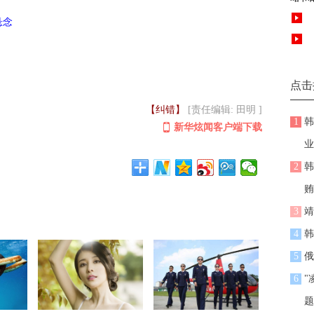
悬念
点击
【纠错】
[责任编辑: 田明 ]
1
韩
新华炫闻客户端下载
业
2
韩
贿
3
靖
4
韩
5
俄
6
"
题