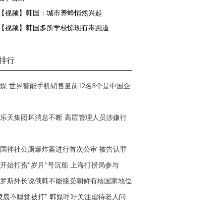
【视频】韩国：城市养蜂悄然兴起
【视频】韩国多所学校惊现有毒跑道
排行
媒:世界智能手机销售量前12名8个是中国企
乐天集团坏消息不断 高层管理人员涉嫌行
国神社公厕爆炸案进行首次公审 被告认罪
开始打捞"岁月"号沉船 上海打捞局参与
罗斯外长说俄韩不能接受朝鲜有核国家地位
凌晨不睡觉被打" 韩媒呼吁关注虐待老人问