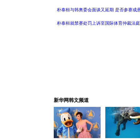
朴泰桓与韩奥委会面谈又延期 是否参赛成
朴泰桓就禁赛处罚上诉至国际体育仲裁法庭
新华网韩文频道