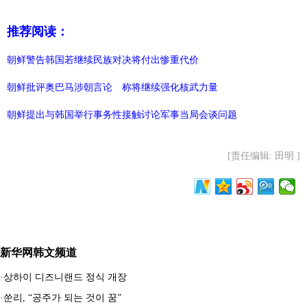
推荐阅读：
朝鲜警告韩国若继续民族对决将付出惨重代价
朝鲜批评奥巴马涉朝言论 称将继续强化核武力量
朝鲜提出与韩国举行事务性接触讨论军事当局会谈问题
[责任编辑: 田明 ]
新华网韩文频道
·
상하이 디즈니랜드 정식 개장
·
쑨리, “공주가 되는 것이 꿈”