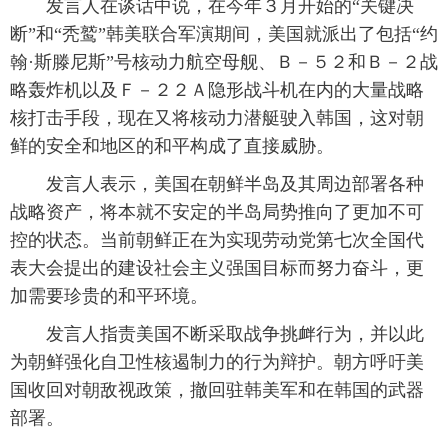
发言人在谈话中说，在今年３月开始的“关键决
断”和“秃鹫”韩美联合军演期间，美国就派出了包括“约
富媒体
摄影
新华广播
翰·斯滕尼斯”号核动力航空母舰、Ｂ－５２和Ｂ－２战
新华电视中文
新华电视英文
返回PC
略轰炸机以及Ｆ－２２Ａ隐形战斗机在内的大量战略
核打击手段，现在又将核动力潜艇驶入韩国，这对朝
鲜的安全和地区的和平构成了直接威胁。
发言人表示，美国在朝鲜半岛及其周边部署各种
战略资产，将本就不安定的半岛局势推向了更加不可
控的状态。当前朝鲜正在为实现劳动党第七次全国代
表大会提出的建设社会主义强国目标而努力奋斗，更
加需要珍贵的和平环境。
发言人指责美国不断采取战争挑衅行为，并以此
为朝鲜强化自卫性核遏制力的行为辩护。朝方呼吁美
国收回对朝敌视政策，撤回驻韩美军和在韩国的武器
部署。