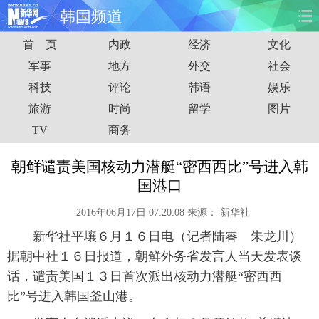
韩国频道
首 页
内政
经济
文化
首页
时政
国际
财经
军事
地方
外交
社会
科技
评论
韩语
娱乐
娱乐
体育
人事
教育
旅游
时尚
留学
图片
时尚
思客
地方
法治
TV
商务
港澳
台湾
华人
汽车
朝鲜谴责美国核动力潜艇“密西西比”号进入韩
国港口
科技
能源
房产
公司
2016年06月17日 07:20:08
来源：
新华社
图片
视频
彩票
食品
新华社平壤６月１６日电（记者陆睿 朱龙川）
据朝中社１６日报道，朝鲜外务省发言人当天发表谈
旅游
健康
信息化
数据
话，谴责美国１３日首次派出核动力潜艇“密西西
比”号进入韩国釜山港。
金融
公益
军事
无人机