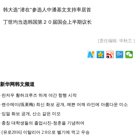
韩大选"潜在"参选人中潘基文支持率居首
丁世均当选韩国第２０届国会上半期议长
[责任编辑: 毕秋兰 ]
新华网韩文频道
·
란저우 황허크루즈 하계 야간 항행 시작
·
렌수메이(练束梅) 최신 화보 공개, 예쁜 어깨 라인에 아름다운 미소
·
잉얼 화보 공개, 산소 같은 미모
·
충칭 대학생들의 졸업사진-청춘을 기념하여
·
[유로2016] 이탈리아 2:0으로 벨기에 꺽고 우승