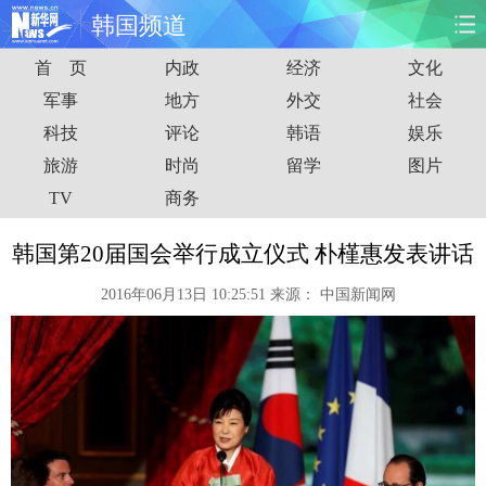
韩国频道
首 页
内政
经济
文化
首页
时政
国际
财经
军事
地方
外交
社会
科技
评论
韩语
娱乐
娱乐
体育
人事
教育
旅游
时尚
留学
图片
时尚
思客
地方
法治
TV
商务
港澳
台湾
华人
汽车
韩国第20届国会举行成立仪式 朴槿惠发表讲话
2016年06月13日 10:25:51
来源：
中国新闻网
科技
能源
房产
公司
图片
视频
彩票
食品
旅游
健康
信息化
数据
金融
公益
军事
无人机