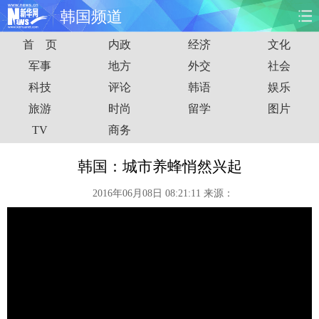
韩国频道
首 页
内政
经济
文化
首页
时政
国际
财经
军事
地方
外交
社会
科技
评论
韩语
娱乐
娱乐
体育
人事
教育
旅游
时尚
留学
图片
时尚
思客
地方
法治
TV
商务
港澳
台湾
华人
汽车
韩国：城市养蜂悄然兴起
2016年06月08日 08:21:11
来源：
科技
能源
房产
公司
图片
视频
彩票
食品
旅游
健康
信息化
数据
金融
公益
军事
无人机