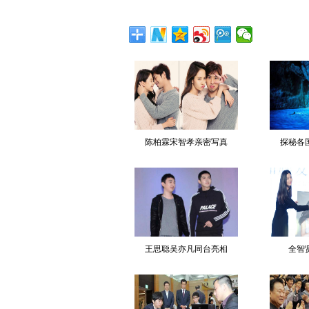
陈柏霖宋智孝亲密写真
探秘各
王思聪吴亦凡同台亮相
全智