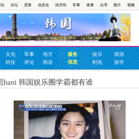
理论
论坛
思客
信息化
炫空间
军事
港澳
台湾
图片
视频
文化
军事
地方
服务
娱乐
旅游
信息
科技
评论
韩语
时尚
留学
hani 韩国娱乐圈学霸都有谁