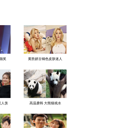
领奖
黄胜妍古铜色皮肤迷人
惹人羡
高温袭韩 大熊猫戏水