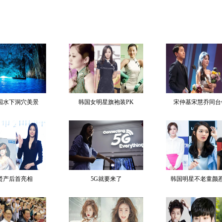
国水下洞穴美景
韩国女明星旗袍装PK
宋仲基宋慧乔同台
贤产后首亮相
5G就要来了
韩国明星不老童颜