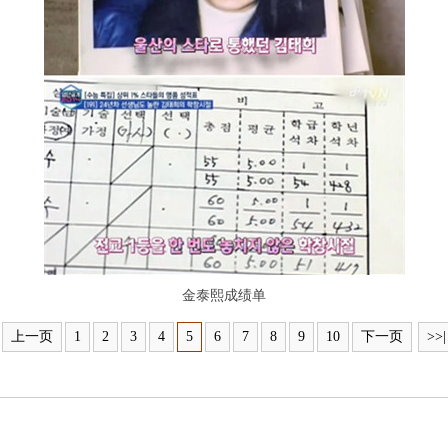
金泰熙成绩单
上一页
1
2
3
4
5
6
7
8
9
10
下一页
>>|