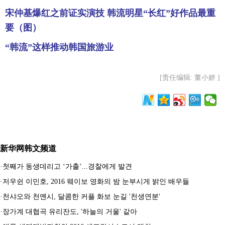
宋仲基爆红之前证实演技 韩流明星“长红”好作品最重
要（图）
“韩流”这样推动韩国旅游业
[责任编辑: 董小娇 ]
新华网韩文频道
·
첫째가 동생데리고 ‘가출’...경찰에게 발견
·
저우쉰 이민호, 2016 웨이보 영화의 밤 눈부시게 밝인 배우들
·
천샤오와 천옌시, 달콤한 커플 화보 눈길 '천생연분'
·
장가계 대협곡 유리잔도, '하늘의 거울' 같아