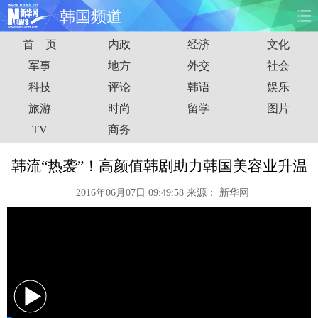
韩国频道
首 页
内政
经济
文化
首页
时政
国际
财经
军事
地方
外交
社会
科技
评论
韩语
娱乐
娱乐
体育
人事
教育
旅游
时尚
留学
图片
时尚
思客
地方
法治
TV
商务
港澳
台湾
华人
汽车
韩流“热袭”！高颜值韩剧助力韩国美容业升温
2016年06月07日 09:49:58
来源：
新华网
科技
能源
房产
公司
图片
视频
彩票
食品
旅游
健康
信息化
数据
金融
公益
军事
无人机