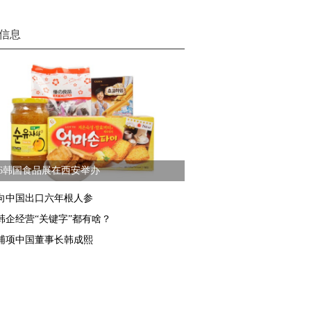
信息
16韩国食品展在西安举办
向中国出口六年根人参
韩企经营“关键字”都有啥？
浦项中国董事长韩成熙