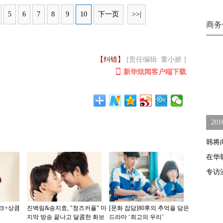
5
6
7
8
9
10
下一页
>>|
商务
【纠错】
[责任编辑: 董小娇 ]
新华炫闻客户端下载
20
韩将
在华
专访
시크+상큼
진백림&송지효, "청즈커플" 마
[문화 잡담]80후의 추억을 담은
지막 방송 끝나고 달콤한 화보
드라마 ‘최고의 우리’