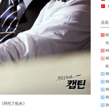
点击
1
联
化
2
柯
3
韩
处
4
韩
5
韩
6
韩
7
韩
《拜托了机长》
8
孙