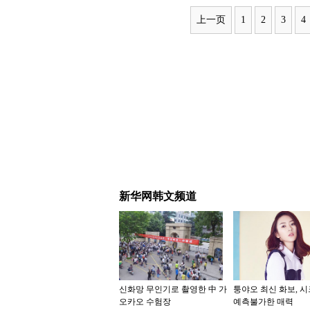
上一页
1
2
3
4
新华网韩文频道
신화망 무인기로 촬영한 中 가
퉁야오 최신 화보, 
오카오 수험장
예측불가한 매력