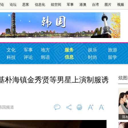
理论
论坛
思客
信息化
炫空间
军事
港澳
台湾
图片
视频
文化
军事
地方
服务
娱乐
旅游
信息
科技
评论
韩语
时尚
留学
炫图
仲基朴海镇金秀贤等男星上演制服诱
韩国频道
陈
评论
0
打印
字大
字小