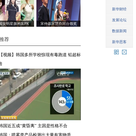
国女明星旗袍装PK
宋仲基宋慧乔同台领奖
推荐
【视频】韩国多所学校惊现有毒跑道 铅超标
倍
韩国近五成“黄昏离” 主因是性格不合
韩国：喷雾类产品检测出大量有害物质