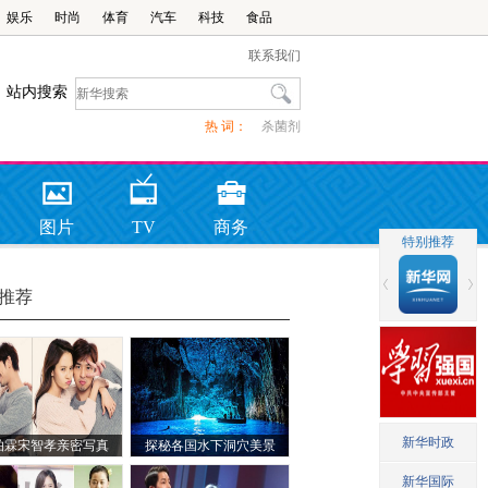
娱乐
时尚
体育
汽车
科技
食品
联系我们
站内搜索
热 词：
杀菌剂
图片
TV
商务
推荐
柏霖宋智孝亲密写真
探秘各国水下洞穴美景