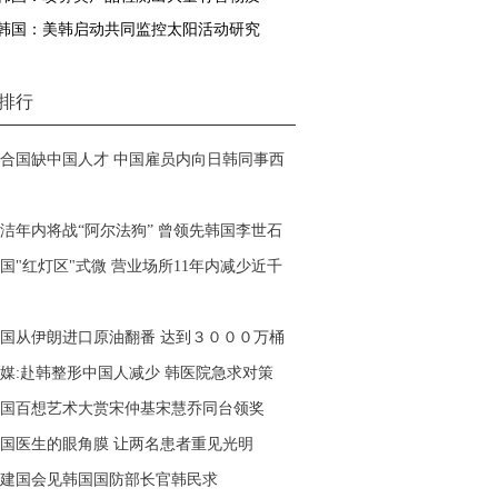
韩国：美韩启动共同监控太阳活动研究
排行
合国缺中国人才 中国雇员内向日韩同事西
洁年内将战“阿尔法狗” 曾领先韩国李世石
国"红灯区"式微 营业场所11年内减少近千
国从伊朗进口原油翻番 达到３０００万桶
媒:赴韩整形中国人减少 韩医院急求对策
国百想艺术大赏宋仲基宋慧乔同台领奖
国医生的眼角膜 让两名患者重见光明
建国会见韩国国防部长官韩民求