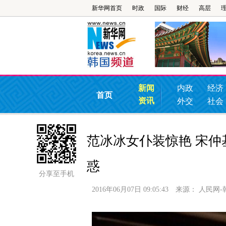
新华网首页
时政
国际
财经
高层
新闻
内政
经济
首页
资讯
外交
社会
范冰冰女仆装惊艳 宋
惑
分享至手机
2016年06月07日 09:05:43
来源：
人民网-