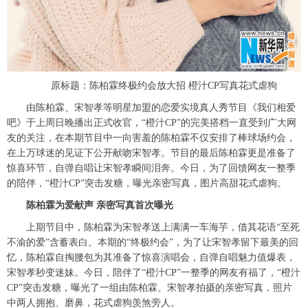
原标题：陈柏霖终极约会放大招 橙汁CP写真花式虐狗
由陈柏霖、宋智孝等明星加盟的恋爱实境真人秀节目《我们相爱
吧》于上周日晚播出正式收官，“橙汁CP”的完美搭档一直受到广大网
友的关注，在本期节目中一向害羞的陈柏霖不仅安排了棒球场约会，
在上万球迷的见证下公开献吻宋智孝。节目的最后陈柏霖更是准备了
惊喜环节，自弹自唱让宋智孝瞬间泪奔。今日，为了回馈网友一整季
的陪伴，“橙汁CP”突击发糖，曝光亲密写真，图片高甜花式虐狗。
陈柏霖为爱献声 亲密写真首次曝光
上期节目中，陈柏霖为宋智孝送上满满一车海芋，借其花语“至死
不渝的爱”含蓄表白。本期的“终极约会”，为了让宋智孝留下最美的回
忆，陈柏霖自掏腰包为其准备了惊喜演唱会，自弹自唱魅力值爆表，
宋智孝秒变迷妹。今日，陪伴了“橙汁CP”一整季的网友有福了，“橙汁
CP”突击发糖，曝光了一组由陈柏霖、宋智孝拍摄的亲密写真，照片
中两人拥抱、磨鼻，花式虐狗羡煞旁人。