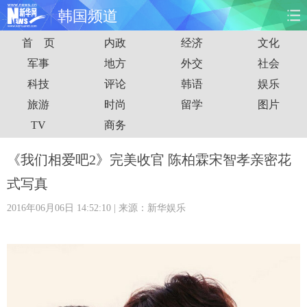
韩国频道
首 页
内政
经济
文化
首页
时政
国际
财经
军事
地方
外交
社会
科技
评论
韩语
娱乐
娱乐
体育
人事
教育
旅游
时尚
留学
图片
时尚
思客
地方
法治
TV
商务
港澳
台湾
华人
汽车
《我们相爱吧2》完美收官 陈柏霖宋智孝亲密花
式写真
科技
能源
房产
公司
2016年06月06日 14:52:10
| 来源：新华娱乐
图片
视频
彩票
食品
旅游
健康
信息化
数据
金融
公益
军事
无人机