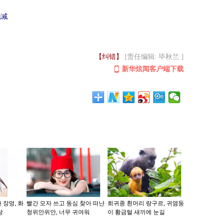
锐减
【纠错】
[责任编辑: 毕秋兰 ]
新华炫闻客户端下载
 장멍, 화
빨간 모자 쓰고 동심 찾아 떠난
희귀종 흰머리 랑구르, 귀염둥
랑
청위안위안, 너무 귀여워
이 황금털 새끼에 눈길