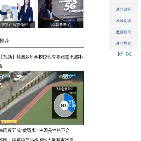
班
全智贤产后首亮相
5G就要来了
推荐
【视频】韩国多所学校惊现有毒跑道 铅超标
倍
韩国近五成“黄昏离” 主因是性格不合
韩国：喷雾类产品检测出大量有害物质