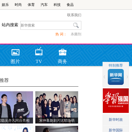
娱乐
时尚
体育
汽车
科技
食品
联系我们
站内搜索
热 词：
杀菌剂
图片
TV
商务
推荐
思聪吴亦凡同台亮相
宋仲基新剧片比耶场萌
获韩国奥运歌手江珉探