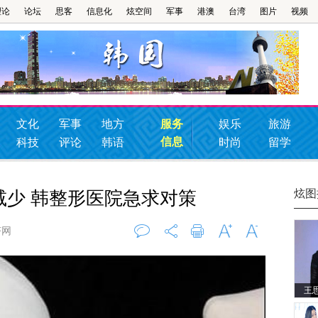
理论
论坛
思客
信息化
炫空间
军事
港澳
台湾
图片
视频
文化
军事
地方
服务
娱乐
旅游
信息
科技
评论
韩语
时尚
留学
炫图
减少 韩整形医院急求对策
济网
评论
0
打印
字大
字小
王