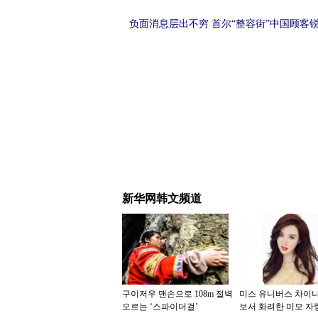
负面消息层出不穷 首尔“整容街”中国顾客
新华网韩文频道
구이저우 맨손으로 108m 절벽
미스 유니버스 차이나
오르는 ‘스파이더걸’
보서 화려한 미모 자