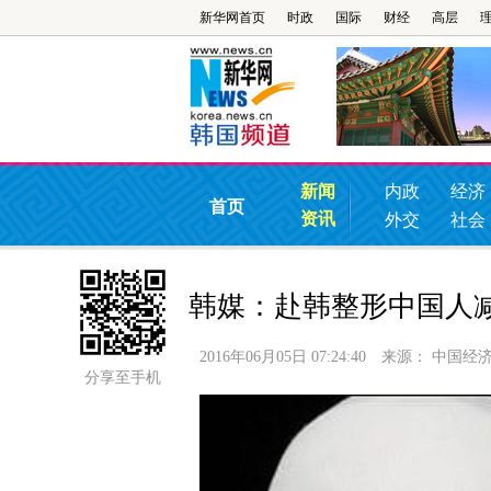
新华网首页
时政
国际
财经
高层
新闻
内政
经济
首页
资讯
外交
社会
韩媒：赴韩整形中国人
2016年06月05日 07:24:40
来源：
中国经
分享至手机