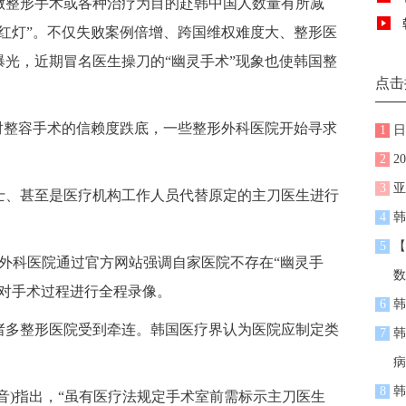
整形手术或各种治疗为目的赴韩中国人数量有所减
红灯”。不仅失败案例倍增、跨国维权难度大、整形医
光，近期冒名医生操刀的“幽灵手术”现象也使韩国整
点击
整容手术的信赖度跌底，一些整形外科医院开始寻求
1
日
2
2
3
亚
、甚至是医疗机构工作人员代替原定的主刀医生进行
4
韩
5
【
科医院通过官方网站强调自家医院不存在“幽灵手
数
可对手术过程进行全程录像。
6
韩
多整形医院受到牵连。韩国医疗界认为医院应制定类
7
韩
。
病
8
韩
)指出，“虽有医疗法规定手术室前需标示主刀医生