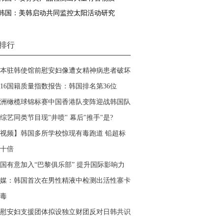
韩国：美韩启动共同监控太阳活动研究
排行
本驻韩使馆前慰安妇像遭女精神病患者破坏
016国籍质量指数报告：韩国排名第36位
洲橄榄球锦标赛中国香港队变阵迎战韩国队
综艺同类节目现"井喷" 幕后"推手"是?
视频】韩国多所学校惊现有毒跑道 铅超标
十倍
国有意加入“巴黎俱乐部” 提升国际影响力
媒：韩国首次在男性精液中检测出活性寨卡
毒
慰安妇支援团体拟设独立财团反对日韩共识