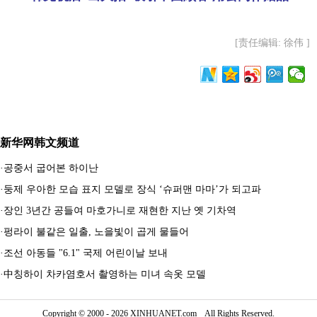
[责任编辑: 徐伟 ]
新华网韩文频道
·
공중서 굽어본 하이난
·
둥제 우아한 모습 표지 모델로 장식 ‘슈퍼맨 마마’가 되고파
·
장인 3년간 공들여 마호가니로 재현한 지난 옛 기차역
·
펑라이 불같은 일출, 노을빛이 곱게 물들어
·
조선 아동들 "6.1" 국제 어린이날 보내
·
中칭하이 차카염호서 촬영하는 미녀 속옷 모델
Copyright © 2000 - 2026 XINHUANET.com All Rights Reserved.