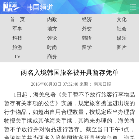
韩国频道
首 页
内政
经济
文化
首页
时政
国际
财经
军事
地方
外交
社会
科技
评论
韩语
娱乐
娱乐
体育
人事
教育
旅游
时尚
留学
图片
时尚
思客
地方
法治
TV
商务
港澳
台湾
华人
汽车
两名入境韩国旅客被开具暂存凭单
2016年06月03日 07:32:40
来源：
南京日报
科技
能源
房产
公司
1日起，海关总署《关于暂不予放行旅客行李物品
图片
视频
彩票
食品
暂存有关事项的公告》实施，规定旅客携运进出境的
行李物品，如超出自用合理数量，按规定应当办理货
旅游
健康
信息化
数据
物报关手续或其他海关手续，其尚未办理的，海关将
暂不予放行并对物品进行暂存。截至当日下午4点，
金融
公益
军事
无人机
金陵海关共为两名入境韩国旅客开具暂存凭单。海关