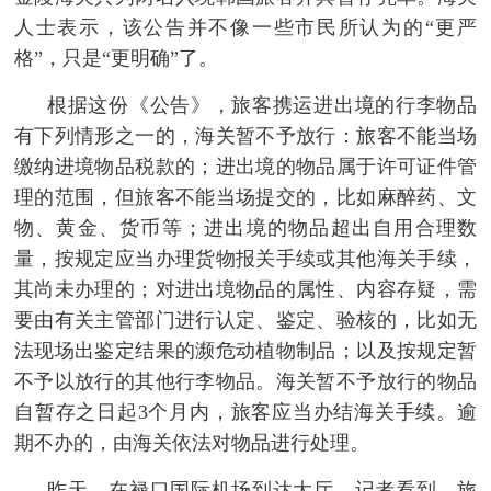
人士表示，该公告并不像一些市民所认为的“更严
富媒体
摄影
新华广播
格”，只是“更明确”了。
新华电视中文
新华电视英文
返回PC
根据这份《公告》，旅客携运进出境的行李物品
有下列情形之一的，海关暂不予放行：旅客不能当场
缴纳进境物品税款的；进出境的物品属于许可证件管
理的范围，但旅客不能当场提交的，比如麻醉药、文
物、黄金、货币等；进出境的物品超出自用合理数
量，按规定应当办理货物报关手续或其他海关手续，
其尚未办理的；对进出境物品的属性、内容存疑，需
要由有关主管部门进行认定、鉴定、验核的，比如无
法现场出鉴定结果的濒危动植物制品；以及按规定暂
不予以放行的其他行李物品。海关暂不予放行的物品
自暂存之日起3个月内，旅客应当办结海关手续。逾
期不办的，由海关依法对物品进行处理。
昨天，在禄口国际机场到达大厅，记者看到，旅