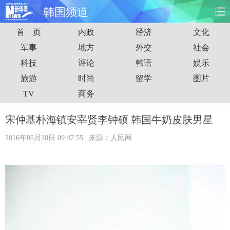
韩国频道
首 页
内政
经济
文化
首页
时政
国际
财经
军事
地方
外交
社会
科技
评论
韩语
娱乐
娱乐
体育
人事
教育
旅游
时尚
留学
图片
时尚
思客
地方
法治
TV
商务
港澳
台湾
华人
汽车
宋仲基朴海镇安宰贤李钟硕 韩国牛奶皮肤男星
2016年05月30日 09:47:55
| 来源：人民网
科技
能源
房产
公司
图片
视频
彩票
食品
旅游
健康
信息化
数据
金融
公益
军事
无人机