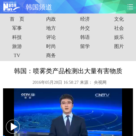
韩国频道
首 页
内政
经济
文化
首页
时政
国际
财经
军事
地方
外交
社会
科技
评论
韩语
娱乐
娱乐
体育
人事
教育
旅游
时尚
留学
图片
时尚
思客
地方
法治
TV
商务
港澳
台湾
华人
汽车
韩国：喷雾类产品检测出大量有害物质
2016年05月28日 16:58:27
来源：
央视网
科技
能源
房产
公司
图片
视频
彩票
食品
旅游
健康
信息化
数据
金融
公益
军事
无人机