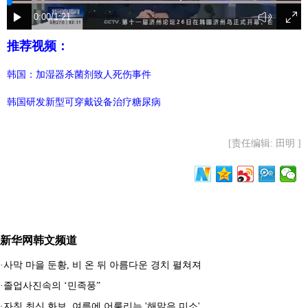
富媒体
摄影
新华广播
推荐视频：
新华电视中文
新华电视英文
返回PC
韩国：加湿器杀菌剂致人死伤事件
韩国研发新型可穿戴设备治疗糖尿病
[责任编辑: 田明 ]
新华网韩文频道
·
사막 마을 둔황, 비 온 뒤 아름다운 경치 펼쳐져
·
졸업사진속의 ‘민족풍”
·
자칭 최신 화보, 여름에 어룰리는 '해맑은 미소'