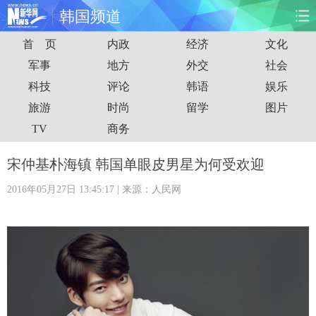
韩国频道
首 页
内政
经济
文化
首页
时政
国际
财经
军事
地方
外交
社会
科技
评论
韩语
娱乐
娱乐
体育
人事
教育
旅游
时尚
留学
图片
时尚
思客
地方
法治
TV
商务
港澳
台湾
华人
汽车
宋仲基朴海镇 韩国单眼皮男星为何受欢迎
2016年05月27日 13:45:17
| 来源：人民网
科技
能源
房产
公司
图片
视频
彩票
食品
旅游
健康
信息化
数据
金融
公益
军事
无人机