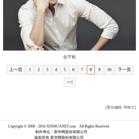
富媒体
摄影
新华广播
新华电视中文
新华电视英文
返回PC
金宇彬
上一页
1
2
3
4
5
6
7
8
9
10
下一页
>>|
[责任编辑: 毕秋兰]
Copyright © 2000 - 2016 XINHUANET.com All Rights Reserved.
制作单位：新华网股份有限公司
版权所有 新华网股份有限公司