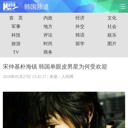
韩国频道
首 页
内政
经济
文化
首页
时政
国际
财经
军事
地方
外交
社会
科技
评论
韩语
娱乐
娱乐
体育
人事
教育
旅游
时尚
留学
图片
时尚
思客
地方
法治
TV
商务
港澳
台湾
华人
汽车
宋仲基朴海镇 韩国单眼皮男星为何受欢迎
2016年05月27日 13:45:17
| 来源：人民网
科技
能源
房产
公司
图片
视频
彩票
食品
旅游
健康
信息化
数据
金融
公益
军事
无人机