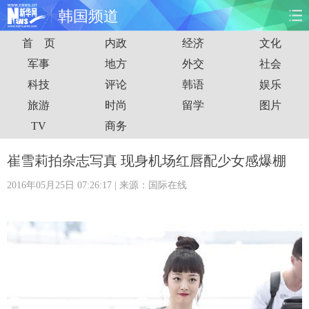
韩国频道
首 页
内政
经济
文化
首页
时政
国际
财经
军事
地方
外交
社会
科技
评论
韩语
娱乐
娱乐
体育
人事
教育
旅游
时尚
留学
图片
时尚
思客
地方
法治
TV
商务
港澳
台湾
华人
汽车
崔雪莉拍杂志写真 现身机场红唇配少女感爆棚
2016年05月25日 07:26:17
| 来源：国际在线
科技
能源
房产
公司
图片
视频
彩票
食品
旅游
健康
信息化
数据
金融
公益
军事
无人机