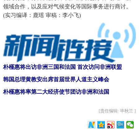
领域合作，以及应对气候变化等国际事务进行商讨。
(实习编译：鹿瑶 审稿：李小飞)
朴槿惠将出访非洲三国和法国 首次访问非洲联盟
韩国总理黄教安出席首届世界人道主义峰会
朴槿惠将率第二大经济使节团访非洲和法国
[责任编辑: 毕秋兰 ]