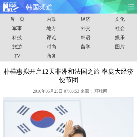
韩国频道
首 页
内政
经济
文化
首页
时政
国际
财经
军事
地方
外交
社会
科技
评论
韩语
娱乐
娱乐
体育
人事
教育
旅游
时尚
留学
图片
时尚
思客
地方
法治
TV
商务
港澳
台湾
华人
汽车
朴槿惠拟开启12天非洲和法国之旅 率庞大经济
使节团
科技
能源
房产
公司
2016年05月25日 07:03:53
来源：
环球网
图片
视频
彩票
食品
旅游
健康
信息化
数据
金融
公益
军事
无人机