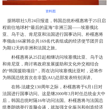
资料图
据韩联社5月24日报道，韩国总统朴槿惠将于25日启
程前往地球村“最后的蓝海”非洲三国——埃塞俄比
亚、乌干达、肯尼亚和法国进行国事访问。朴槿惠将
率领由166家韩企共169名代表组成的经济使节团开启
为期12天的非洲和法国之旅。
朴槿惠将从25日起相继访问埃塞俄比亚、乌干达
和肯尼亚，商讨将政府发展援助和文化外交相结合
的“韩国援助项目”，而在访问埃塞俄比亚时，还将作
为韩国总统首次在非盟(AU)总部发表特别演讲。
在韩-法建交130周年之际，朴槿惠将于6月1日对
法国进行国事访问。这是继2000年3月时任总统金大中
后，韩国总统时隔16年访问法国。朴槿惠将与法国总
统奥朗德举行首脑会谈，就加强文化振兴和创造经济