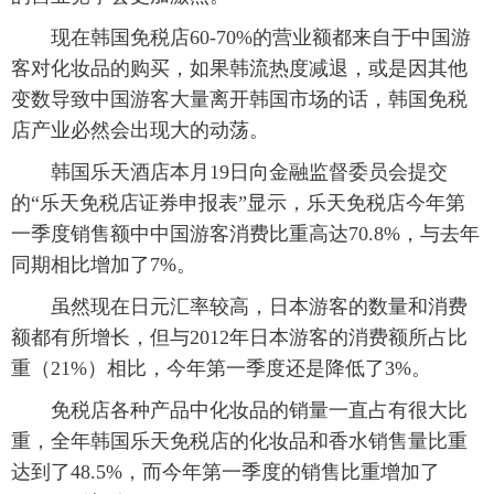
现在韩国免税店60-70%的营业额都来自于中国游
富媒体
摄影
新华广播
客对化妆品的购买，如果韩流热度减退，或是因其他
新华电视中文
新华电视英文
返回PC
变数导致中国游客大量离开韩国市场的话，韩国免税
店产业必然会出现大的动荡。
韩国乐天酒店本月19日向金融监督委员会提交
的“乐天免税店证券申报表”显示，乐天免税店今年第
一季度销售额中中国游客消费比重高达70.8%，与去年
同期相比增加了7%。
虽然现在日元汇率较高，日本游客的数量和消费
额都有所增长，但与2012年日本游客的消费额所占比
重（21%）相比，今年第一季度还是降低了3%。
免税店各种产品中化妆品的销量一直占有很大比
重，全年韩国乐天免税店的化妆品和香水销售量比重
达到了48.5%，而今年第一季度的销售比重增加了