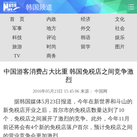
韩国频道
首 页
内政
经济
文化
首页
时政
国际
财经
军事
地方
外交
社会
科技
评论
韩语
娱乐
娱乐
体育
人事
教育
旅游
时尚
留学
图片
时尚
思客
地方
法治
TV
商务
港澳
台湾
华人
汽车
中国游客消费占大比重 韩国免税店之间竞争激
烈
科技
能源
房产
公司
2016年05月23日 15:45:06
来源：
中国网
图片
视频
彩票
食品
据韩国媒体5月23日报道，今年在新世界和斗山的
新免税店开业之后，首尔市的免税店数量达到了10
旅游
健康
信息化
数据
个，免税店之间展开了激烈的竞争。此外，今年11月
前还将会有4个新的免税店落户首尔，预计免税店之间
金融
公益
军事
无人机
的营业竞争会更加激烈。