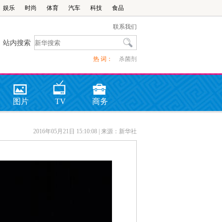
娱乐
时尚
体育
汽车
科技
食品
联系我们
站内搜索
热 词：
杀菌剂
图片
TV
商务
2016年05月21日 15:10:08
| 来源：新华社