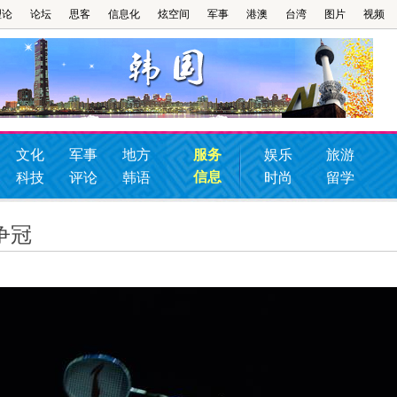
理论
论坛
思客
信息化
炫空间
军事
港澳
台湾
图片
视频
文化
军事
地方
服务
娱乐
旅游
信息
科技
评论
韩语
时尚
留学
争冠