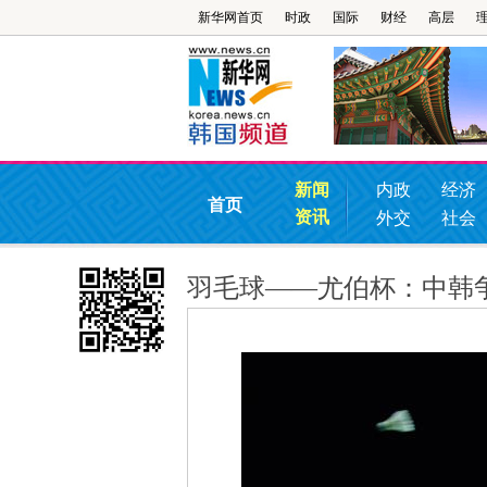
新华网首页
时政
国际
财经
高层
新闻
内政
经济
首页
资讯
外交
社会
羽毛球——尤伯杯：中韩