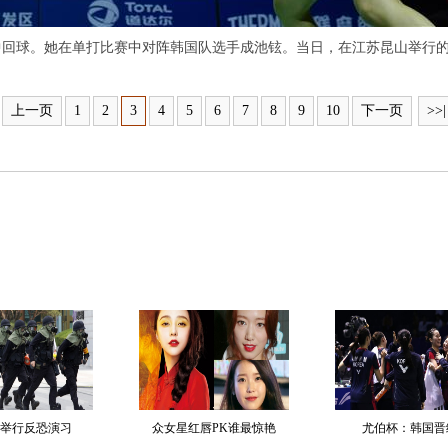
回球。她在单打比赛中对阵韩国队选手成池铉。当日，在江苏昆山举行的2
上一页
1
2
3
4
5
6
7
8
9
10
下一页
>>|
举行反恐演习
众女星红唇PK谁最惊艳
尤伯杯：韩国晋