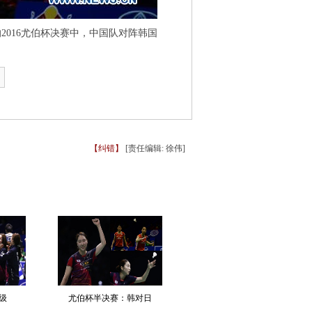
016尤伯杯决赛中，中国队对阵韩国
【纠错】
[责任编辑: 徐伟]
级
尤伯杯半决赛：韩对日