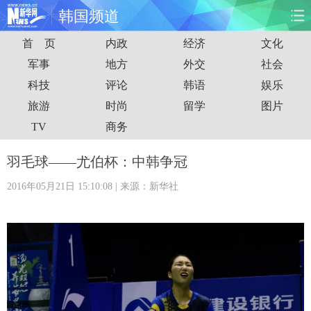
韩国频道
首 页
内政
经济
文化
首页
时政
国际
财经
军事
地方
外交
社会
科技
评论
韩语
娱乐
娱乐
体育
人事
教育
旅游
时尚
留学
图片
时尚
思客
地方
法治
TV
商务
港澳
台湾
华人
汽车
羽毛球——尤伯杯：中韩争冠
2016年05月21日 15:10:08
| 来源：新华社
科技
能源
房产
公司
图片
视频
彩票
食品
旅游
健康
信息化
数据
金融
公益
军事
无人机