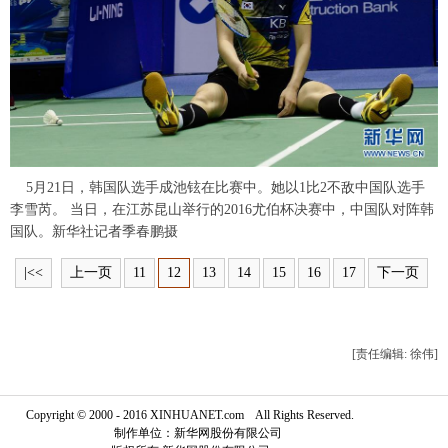
富媒体
摄影
新华广播
新华电视中文
新华电视英文
返回PC
5月21日，韩国队选手成池铉在比赛中。她以1比2不敌中国队选手
李雪芮。 当日，在江苏昆山举行的2016尤伯杯决赛中，中国队对阵韩
国队。新华社记者季春鹏摄
|<<
上一页
11
12
13
14
15
16
17
下一页
[责任编辑: 徐伟]
Copyright © 2000 - 2016 XINHUANET.com All Rights Reserved.
制作单位：新华网股份有限公司