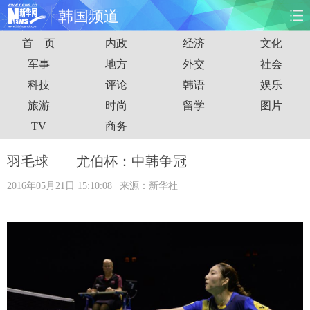
韩国频道
首 页
内政
经济
文化
首页
时政
国际
财经
军事
地方
外交
社会
科技
评论
韩语
娱乐
娱乐
体育
人事
教育
旅游
时尚
留学
图片
时尚
思客
地方
法治
TV
商务
港澳
台湾
华人
汽车
羽毛球——尤伯杯：中韩争冠
2016年05月21日 15:10:08
| 来源：新华社
科技
能源
房产
公司
图片
视频
彩票
食品
旅游
健康
信息化
数据
金融
公益
军事
无人机