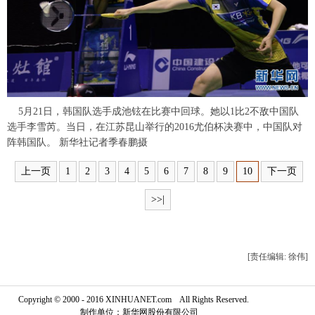
富媒体
摄影
新华广播
新华电视中文
新华电视英文
返回PC
5月21日，韩国队选手成池铉在比赛中回球。她以1比2不敌中国队
选手李雪芮。当日，在江苏昆山举行的2016尤伯杯决赛中，中国队对
阵韩国队。 新华社记者季春鹏摄
上一页
1
2
3
4
5
6
7
8
9
10
下一页
>>|
[责任编辑: 徐伟]
Copyright © 2000 - 2016 XINHUANET.com All Rights Reserved.
制作单位：新华网股份有限公司