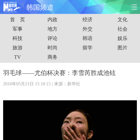
韩国频道
首 页
内政
经济
文化
首页
时政
国际
财经
军事
地方
外交
社会
科技
评论
韩语
娱乐
娱乐
体育
人事
教育
旅游
时尚
留学
图片
时尚
思客
地方
法治
TV
商务
港澳
台湾
华人
汽车
羽毛球——尤伯杯决赛：李雪芮胜成池铉
2016年05月21日 15:18:15
| 来源：新华社
科技
能源
房产
公司
图片
视频
彩票
食品
旅游
健康
信息化
数据
金融
公益
军事
无人机