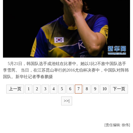
富媒体
摄影
新华广播
新华电视中文
新华电视英文
返回PC
5月21日，韩国队选手成池铉在比赛中。她以1比2不敌中国队选手
李雪芮。 当日，在江苏昆山举行的2016尤伯杯决赛中，中国队对阵韩
国队。新华社记者季春鹏摄
上一页
1
2
3
4
5
6
7
8
9
10
下一页
>>|
[责任编辑: 徐伟]