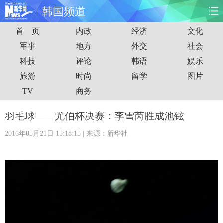
韩国频道
首 页
内政
经济
文化
首页
时政
国际
财经
军事
地方
外交
社会
科技
评论
韩语
娱乐
娱乐
体育
人事
教育
旅游
时尚
留学
图片
时尚
思客
地方
法治
TV
商务
港澳
台湾
华人
汽车
羽毛球——尤伯杯决赛：李雪芮胜成池铉
2016年05月21日 15:18:15
| 来源：新华社
科技
能源
房产
公司
图片
视频
彩票
食品
旅游
健康
信息化
数据
金融
公益
军事
无人机