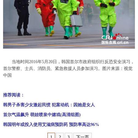
富媒体
摄影
新华广播
新华电视中文
新华电视英文
返回PC
当地时间2016年5月20日，韩国首尔市政府组织行反恐安全演习，
首尔警察、士兵、消防员、紧急救援人员参加演习。图片来源：视觉
中国
推荐阅读：
韩男子杀害少女激起民愤 犯案动机：因她是女人
首尔气温飙升 萌娃喷泉中嬉戏(高清组图)
韩国明年或投入使用艾滋病预防药 预防率高达96%
1
2
3
下一页