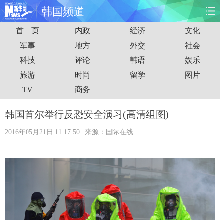
韩国频道
首 页
内政
经济
文化
首页
时政
国际
财经
军事
地方
外交
社会
科技
评论
韩语
娱乐
娱乐
体育
人事
教育
旅游
时尚
留学
图片
时尚
思客
地方
法治
TV
商务
港澳
台湾
华人
汽车
韩国首尔举行反恐安全演习(高清组图)
2016年05月21日 11:17:50
| 来源：国际在线
科技
能源
房产
公司
图片
视频
彩票
食品
旅游
健康
信息化
数据
金融
公益
军事
无人机