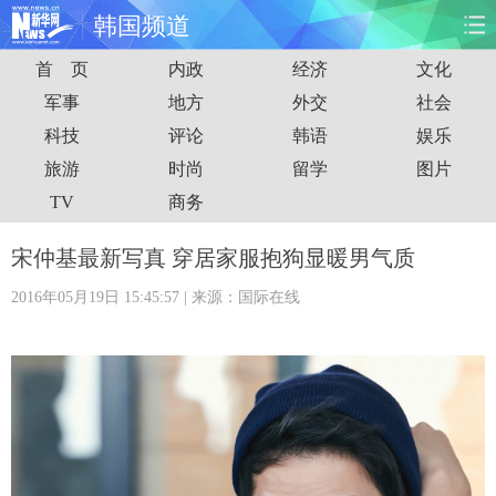
韩国频道
首 页
内政
经济
文化
首页
时政
国际
财经
军事
地方
外交
社会
科技
评论
韩语
娱乐
娱乐
体育
人事
教育
旅游
时尚
留学
图片
时尚
思客
地方
法治
TV
商务
港澳
台湾
华人
汽车
宋仲基最新写真 穿居家服抱狗显暖男气质
2016年05月19日 15:45:57
| 来源：国际在线
科技
能源
房产
公司
图片
视频
彩票
食品
旅游
健康
信息化
数据
金融
公益
军事
无人机