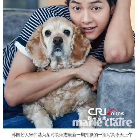
富媒体
摄影
新华广播
新华电视中文
新华电视英文
返回PC
韩国艺人宋仲基为某时装杂志最新一期拍摄的一组写真今天上午