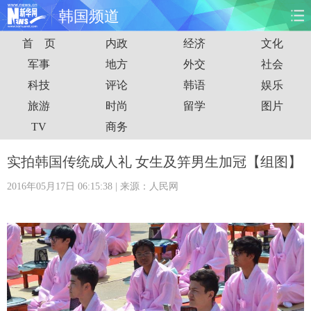
韩国频道
首 页
内政
经济
文化
首页
时政
国际
财经
军事
地方
外交
社会
科技
评论
韩语
娱乐
娱乐
体育
人事
教育
旅游
时尚
留学
图片
时尚
思客
地方
法治
TV
商务
港澳
台湾
华人
汽车
实拍韩国传统成人礼 女生及笄男生加冠【组图】
2016年05月17日 06:15:38
| 来源：人民网
科技
能源
房产
公司
图片
视频
彩票
食品
旅游
健康
信息化
数据
金融
公益
军事
无人机