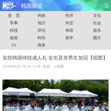
韩国频道
首 页
内政
经济
文化
首页
时政
国际
财经
军事
地方
外交
社会
科技
评论
韩语
娱乐
娱乐
体育
人事
教育
旅游
时尚
留学
图片
时尚
思客
地方
法治
TV
商务
港澳
台湾
华人
汽车
实拍韩国传统成人礼 女生及笄男生加冠【组图】
2016年05月17日 06:15:38
| 来源：人民网
科技
能源
房产
公司
图片
视频
彩票
食品
旅游
健康
信息化
数据
金融
公益
军事
无人机