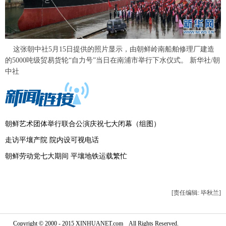
富媒体
摄影
新华广播
新华电视中文
新华电视英文
返回PC
这张朝中社5月15日提供的照片显示，由朝鲜岭南船舶修理厂建造
的5000吨级贸易货轮“自力号”当日在南浦市举行下水仪式。 新华社/朝
中社
朝鲜艺术团体举行联合公演庆祝七大闭幕（组图）
走访平壤产院 院内设可视电话
朝鲜劳动党七大期间 平壤地铁运载繁忙
[责任编辑: 毕秋兰]
Copyright © 2000 - 2015 XINHUANET.com All Rights Reserved.