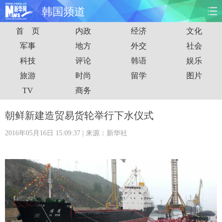
韩国频道
首 页
内政
经济
文化
首页
时政
国际
财经
军事
地方
外交
社会
科技
评论
韩语
娱乐
娱乐
体育
人事
教育
旅游
时尚
留学
图片
时尚
思客
地方
法治
TV
商务
港澳
台湾
华人
汽车
朝鲜新建造贸易货轮举行下水仪式
2016年05月16日 15:09:37
| 来源：新华社
科技
能源
房产
公司
图片
视频
彩票
食品
旅游
健康
信息化
数据
金融
公益
军事
无人机